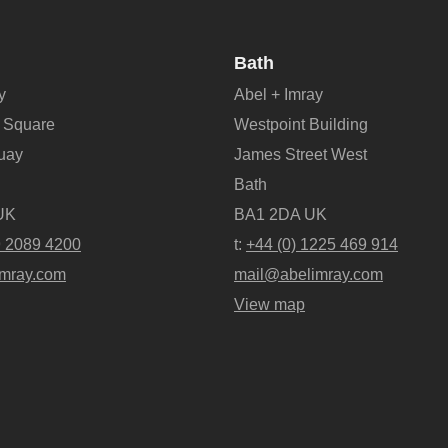
Bath
y
Abel + Imray
 Square
Westpoint Building
Quay
James Street West
Bath
UK
BA1 2DA UK
9 2089 4200
t:
+44 (0) 1225 469 914
mray.com
mail@abelimray.com
View map