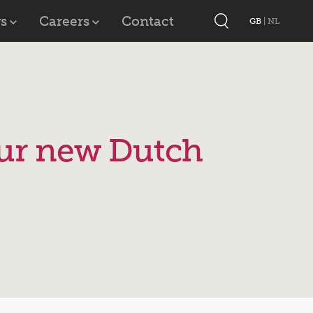
s
Careers
Contact
GB
|
NL
ur new Dutch