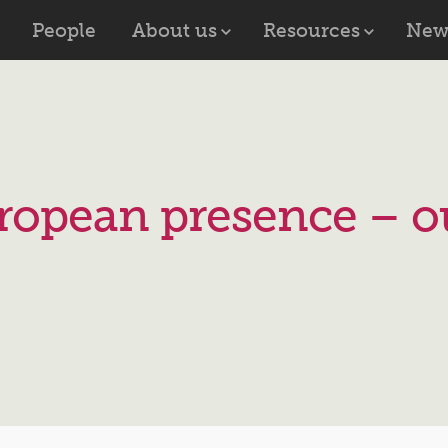
People
About us
Resources
New
ropean presence – o